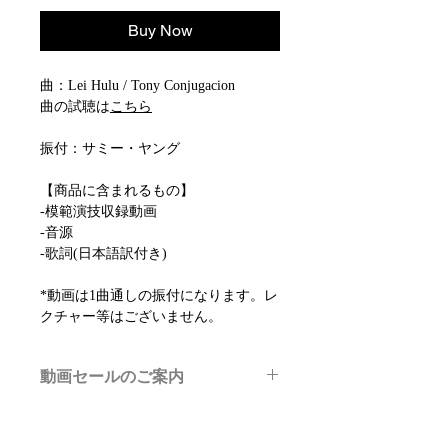
Buy Now
曲：Lei Hulu / Tony Conjugacion
曲の試聴は
こちら
振付：サミー・ヤング
【商品に含まれるもの】
-模範演技収録動画
-音源
-歌詞(日本語訳付き)
*動画は1曲通しの振付になります。レ
クチャー等はございません。
動画セールのご案内
メルマガ/LINE限定で、不定期のレッ
スン動画セールを開催しております。