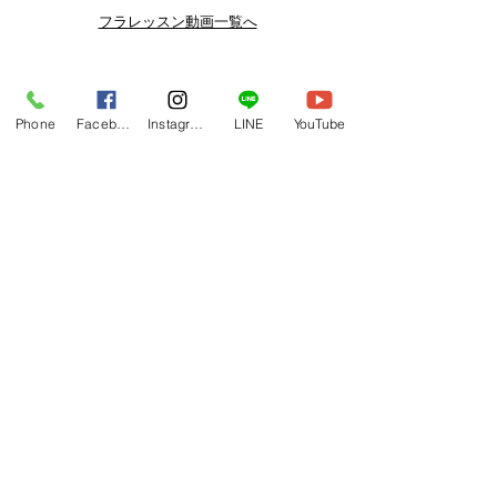
よりお得なまとめ買いプランや、DVD
フラレッスン動画一覧へ
納品もございます。
下記よりぜひご登録ください。
Related Products
メルマガ
Phone
Facebook
Instagram
LINE
YouTube
https://www.hulaoritahiti.jp/e-mail-
newsletter
LINE
https://lin.ee/nW22kfM
*セールはランダムで選曲されますの
で、こちら商品がセール対象になる場
合もございます。あらかじめご了承く
ださいませ。
One-shoulder Dress Red/Yellow
T114 Tapairu Koe 