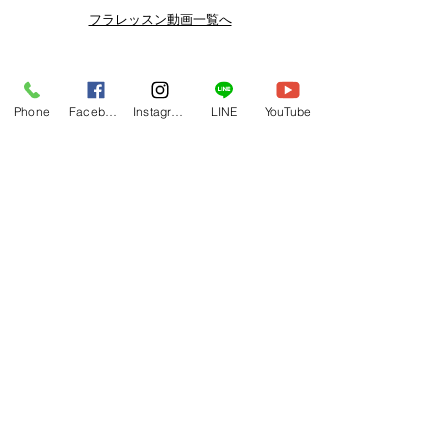
よりお得なまとめ買いプランや、DVD
フラレッスン動画一覧へ
納品もございます。
下記よりぜひご登録ください。
Related Products
メルマガ
Phone
Facebook
Instagram
LINE
YouTube
https://www.hulaoritahiti.jp/e-mail-
newsletter
LINE
https://lin.ee/nW22kfM
*セールはランダムで選曲されますの
で、こちら商品がセール対象になる場
合もございます。あらかじめご了承く
ださいませ。
One-shoulder Dress Red/Yellow
T114 Tapairu Koe 