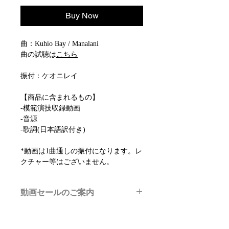
Buy Now
曲：Kuhio Bay / Manalani
曲の試聴は
こちら
振付：ケオニレイ
【商品に含まれるもの】
-模範演技収録動画
-音源
-歌詞(日本語訳付き)
*動画は1曲通しの振付になります。レ
クチャー等はございません。
動画セールのご案内
メルマガ/LINE限定で、不定期のレッ
スン動画セールを開催しております。