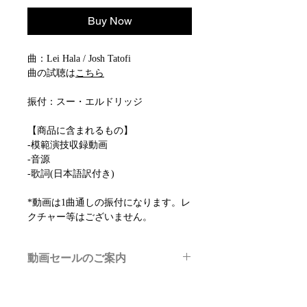
Buy Now
曲：Lei Hala / Josh Tatofi
曲の試聴は
こちら
振付：スー・エルドリッジ
【商品に含まれるもの】
-模範演技収録動画
-音源
-歌詞(日本語訳付き)
*動画は1曲通しの振付になります。レ
クチャー等はございません。
動画セールのご案内
メルマガ/LINE限定で、不定期のレッ
スン動画セールを開催しております。