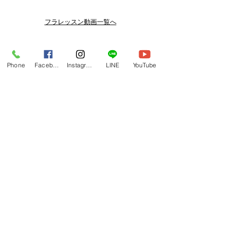
スン動画セールを開催しております。
よりお得なまとめ買いプランや、DVD
フラレッスン動画一覧へ
納品もございます。
下記よりぜひご登録ください。
Related Products
メルマガ
Phone
Facebook
Instagram
LINE
YouTube
https://www.hulaoritahiti.jp/e-mail-
newsletter
LINE
https://lin.ee/nW22kfM
*セールはランダムで選曲されますの
で、こちら商品がセール対象になる場
合もございます。あらかじめご了承く
ださいませ。