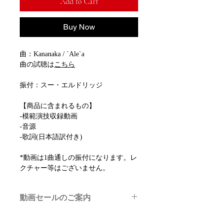
Add to Cart
Buy Now
曲：Kananaka / `Ale`a
曲の試聴は
こちら
振付：スー・エルドリッジ
【商品に含まれるもの】
-模範演技収録動画
-音源
-歌詞(日本語訳付き)
*動画は1曲通しの振付になります。レ
クチャー等はございません。
動画セールのご案内
メルマガ/LINE限定で、不定期のレッ