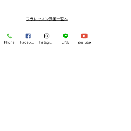
メルマガ/LINE限定で、不定期のレッ
スン動画セールを開催しております。
よりお得なまとめ買いプランや、DVD
フラレッスン動画一覧へ
納品もございます。
下記よりぜひご登録ください。
Related Products
メルマガ
Phone
Facebook
Instagram
LINE
YouTube
https://www.hulaoritahiti.jp/e-mail-
newsletter
LINE
https://lin.ee/nW22kfM
*セールはランダムで選曲されますの
で、こちら商品がセール対象になる場
合もございます。あらかじめご了承く
ださいませ。