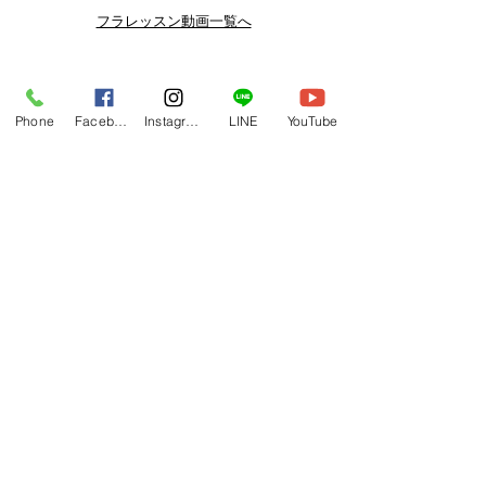
よりお得なまとめ買いプランや、DVD
フラレッスン動画一覧へ
納品もございます。
下記よりぜひご登録ください。
Related Products
メルマガ
Phone
Facebook
Instagram
LINE
YouTube
https://www.hulaoritahiti.jp/e-mail-
newsletter
LINE
https://lin.ee/nW22kfM
*セールはランダムで選曲されますの
で、こちら商品がセール対象になる場
合もございます。あらかじめご了承く
ださいませ。
One-shoulder Dress Red/Yellow
T114 Tapairu Koe 