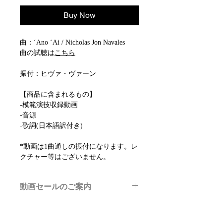
Buy Now
曲：ʻAno ʻAi / Nicholas Jon Navales
曲の試聴は
こちら
振付：ヒヴァ・ヴァーン
【商品に含まれるもの】
-模範演技収録動画
-音源
-歌詞(日本語訳付き)
*動画は1曲通しの振付になります。レ
クチャー等はございません。
動画セールのご案内
メルマガ/LINE限定で、不定期のレッ
スン動画セールを開催しております。