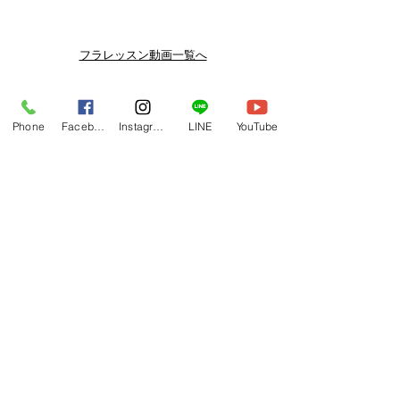
メルマガ/LINE限定で、不定期のレッ
スン動画セールを開催しております。
よりお得なまとめ買いプランや、DVD
フラレッスン動画一覧へ
納品もございます。
下記よりぜひご登録ください。
Related Products
メルマガ
Phone
Facebook
Instagram
LINE
YouTube
https://www.hulaoritahiti.jp/e-mail-
newsletter
LINE
https://lin.ee/nW22kfM
*セールはランダムで選曲されますの
で、こちら商品がセール対象になる場
合もございます。あらかじめご了承く
ださいませ。