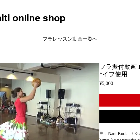
iti online shop
フラレッスン動画一覧へ
フラ振付動画 H113
*イプ使用
Price
¥5,000
曲：Nani Koolau / Ke