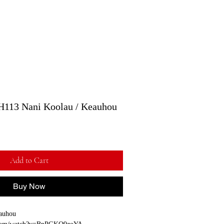
 Nani Koolau / Keauhou
Add to Cart
Buy Now
auhou