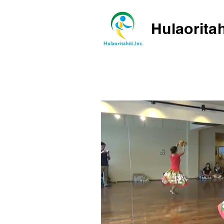
Hulaoritah