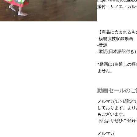
https://www.youtub
振付：サノエ・ガル
【商品に含まれるも
-模範演技収録動画
-音源
-歌詞(日本語訳付き)
*動画は1曲通しの
ません。
動画セールのご
メルマガ/LINE限
しております。より
もございます。
下記よりぜひご登録
メルマガ