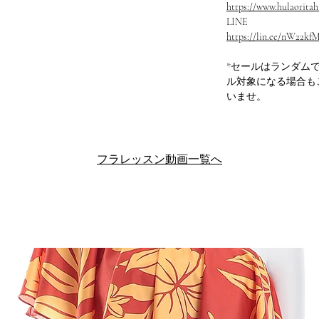
https://www.hulaoritahi
LINE
https://lin.ee/nW22kf
*セールはランダム
ル対象になる場合も
いませ。
フラレッスン動画一覧へ