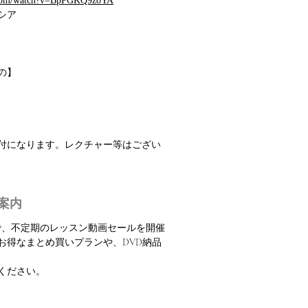
e.com/watch?v=BpPGKQ9zoYA
シア
の】
振付になります。レクチャー等はござい
案内
定で、不定期のレッスン動画セールを開催
お得なまとめ買いプランや、DVD納品
ください。