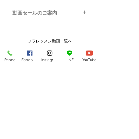
動画セールのご案内
メルマガ/LINE限定で、不定期のレッ
スン動画セールを開催しております。
よりお得なまとめ買いプランや、DVD
フラレッスン動画一覧へ
納品もございます。
下記よりぜひご登録ください。
Related Products
Phone
Facebook
Instagram
LINE
YouTube
メルマガ
https://www.hulaoritahiti.jp/e-mail-
newsletter
LINE
https://lin.ee/nW22kfM
*セールはランダムで選曲されますの
で、こちら商品がセール対象になる場
合もございます。あらかじめご了承く
ださいませ。