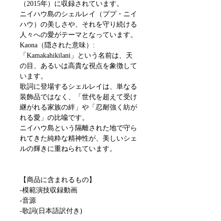
（2015年）に収録されています。
ニイハウ島のシェルレイ（ププ・ニイ
ハウ）の美しさや、それを守り続ける
人々への愛がテーマとなっています。
Kaona（隠された意味）:
「Kamakahikilani」という名前は、天
の目、あるいは高貴な視点を象徴して
います。
歌詞に登場するシェルレイは、単なる
装飾品ではなく、「世代を超えて受け
継がれる家族の絆」や「忍耐強く紡が
れる愛」の比喩です。
ニイハウ島という隔離された地で守ら
れてきた純粋な精神性が、美しいシェ
ルの輝きに重ねられています。
【商品に含まれるもの】
-模範演技収録動画
-音源
-歌詞(日本語訳付き)