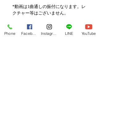
*動画は1曲通しの振付になります。レ
クチャー等はございません。
動画セールのご案内
Phone
Facebook
Instagram
LINE
YouTube
メルマガ/LINE限定で、不定期のレッ
スン動画セールを開催しております。
よりお得なまとめ買いプランや、DVD
フラレッスン動画一覧へ
納品もございます。
下記よりぜひご登録ください。
Related Products
メルマガ
https://www.hulaoritahiti.jp/e-mail-
newsletter
LINE
https://lin.ee/nW22kfM
*セールはランダムで選曲されますの
で、こちら商品がセール対象になる場
合もございます。あらかじめご了承く