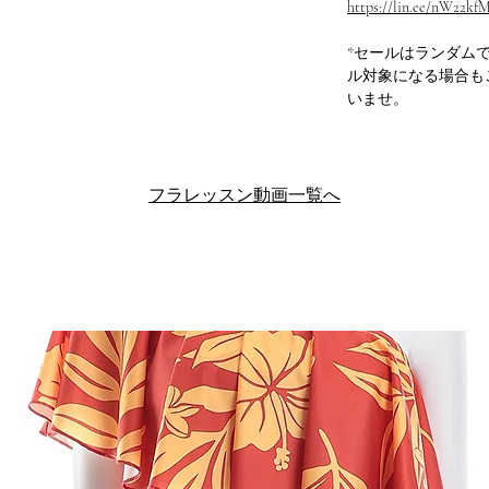
https://lin.ee/nW22kf
*セールはランダム
ル対象になる場合も
いませ。
フラレッスン動画一覧へ