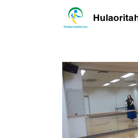
Hulaoritah