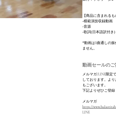
【商品に含まれるも
-模範演技収録動画
-音源
-歌詞(日本語訳付き)
*動画は1曲通しの
ません。
動画セールのご
メルマガ/LINE限
しております。より
もございます。
下記よりぜひご登録
メルマガ
https://www.hulaoritahi
LINE