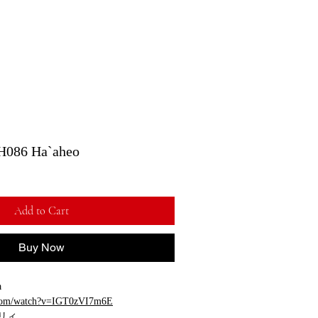
6 Ha`aheo
Add to Cart
Buy Now
a
.com/watch?v=IGT0zVI7m6E
リィ