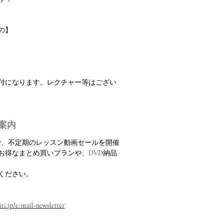
の】
振付になります。レクチャー等はござい
案内
定で、不定期のレッスン動画セールを開催
お得なまとめ買いプランや、DVD納品
ください。
ti.jp/e-mail-newsletter