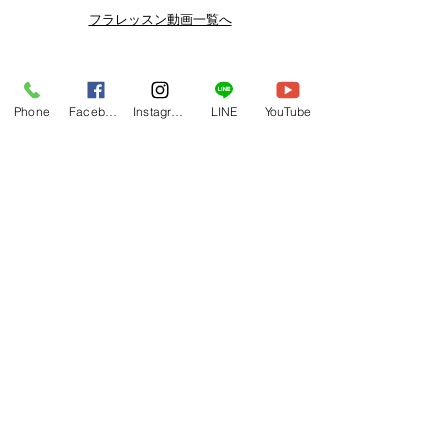
よりお得なまとめ買いプランや、DVD
フラレッスン動画一覧へ
納品もございます。
下記よりぜひご登録ください。
Related Products
メルマガ
Phone
Facebook
Instagram
LINE
YouTube
https://www.hulaoritahiti.jp/e-mail-
newsletter
LINE
https://lin.ee/nW22kfM
*セールはランダムで選曲されますの
で、こちら商品がセール対象になる場
合もございます。あらかじめご了承く
ださいませ。
One-shoulder Dress Red/Yellow
T114 Tapairu Koe 