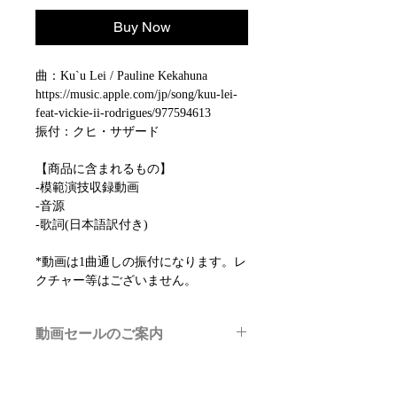
Buy Now
曲：Ku`u Lei / Pauline Kekahuna
https://music.apple.com/jp/song/kuu-lei-
feat-vickie-ii-rodrigues/977594613
振付：クヒ・サザード
【商品に含まれるもの】
-模範演技収録動画
-音源
-歌詞(日本語訳付き)
*動画は1曲通しの振付になります。レ
クチャー等はございません。
動画セールのご案内
メルマガ/LINE限定で、不定期のレッ
スン動画セールを開催しております。