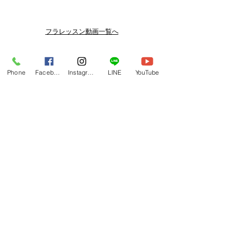
メルマガ/LINE限定で、不定期のレッ
スン動画セールを開催しております。
よりお得なまとめ買いプランや、DVD
フラレッスン動画一覧へ
納品もございます。
下記よりぜひご登録ください。
Related Products
メルマガ
Phone
Facebook
Instagram
LINE
YouTube
https://www.hulaoritahiti.jp/e-mail-
newsletter
LINE
https://lin.ee/nW22kfM
*セールはランダムで選曲されますの
で、こちら商品がセール対象になる場
合もございます。あらかじめご了承く
ださいませ。