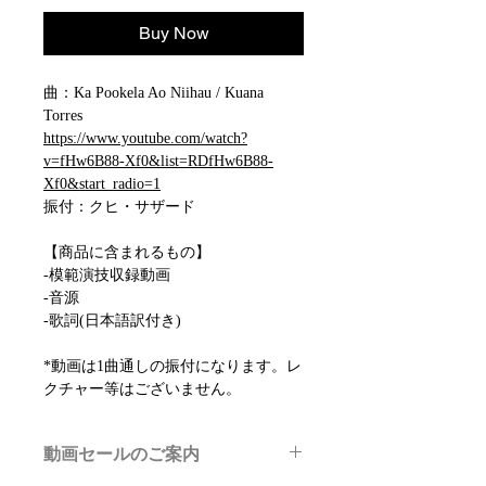
Buy Now
曲：Ka Pookela Ao Niihau / Kuana
Torres
https://www.youtube.com/watch?
v=fHw6B88-Xf0&list=RDfHw6B88-
Xf0&start_radio=1
振付：クヒ・サザード
【商品に含まれるもの】
-模範演技収録動画
-音源
-歌詞(日本語訳付き)
*動画は1曲通しの振付になります。レ
クチャー等はございません。
動画セールのご案内