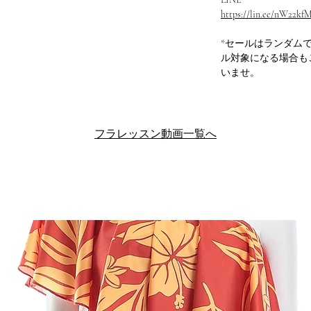
https://lin.ee/nW22kf
*セールはランダム
ル対象になる場合も
いませ。
フラレッスン動画一覧へ