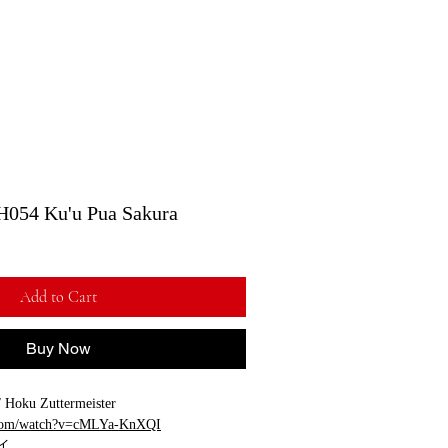
 Ku'u Pua Sakura
Add to Cart
Buy Now
Hoku Zuttermeister
.com/watch?v=cMLYa-KnXQI
イ