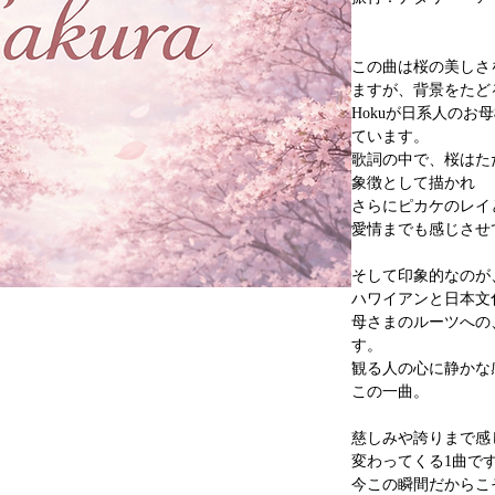
この曲は桜の美しさ
ますが、背景をたど
Hokuが日系人の
ています。
歌詞の中で、桜はた
象徴として描かれ
さらにピカケのレイ
愛情までも感じさせ
​そして印象的なの
ハワイアンと日本文
母さまのルーツへの
す。
観る人の心に静かな
この一曲。
慈しみや誇りまで感
変わってくる1曲で
今この瞬間だからこそ