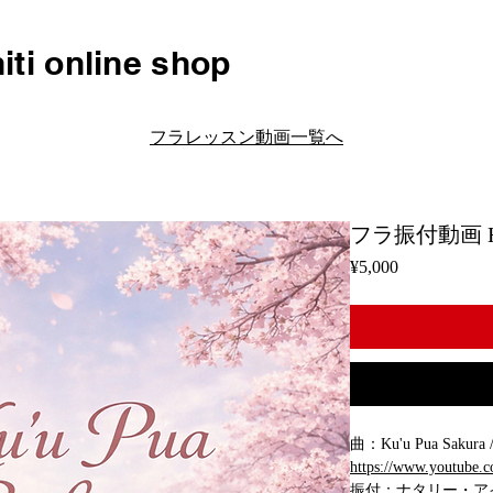
iti online shop
フラレッスン動画一覧へ
フラ振付動画 H054
Price
¥5,000
曲：Ku'u Pua Sakura / 
https://www.youtube
振付：ナタリー・ア