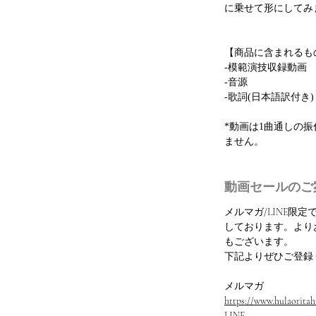
に乗せて形にしてみ
【商品に含まれるも
-模範演技収録動画
-音源
-歌詞(日本語訳付き)
*動画は1曲通しの
ません。
動画セールのご
メルマガ/LINE限
しております。より
もございます。
下記よりぜひご登録
メルマガ
https://www.hulaoritahi
LINE