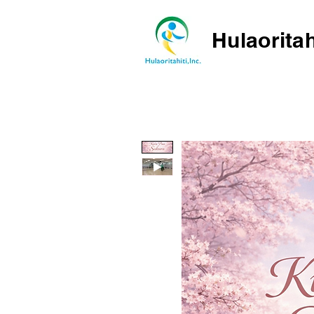
Hulaoritah