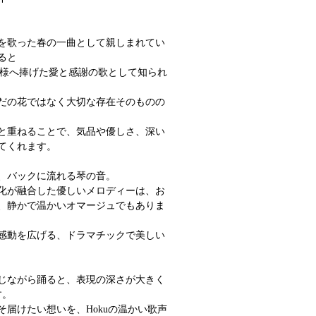
を歌った春の一曲として親しまれてい
ると
お母様へ捧げた愛と感謝の歌として知られ
だの花ではなく大切な存在そのものの
と重ねることで、気品や優しさ、深い
てくれます。
が、バックに流れる琴の音。
化が融合した優しいメロディーは、お
、静かで温かいオマージュでもありま
感動を広げる、ドラマチックで美しい
じながら踊ると、表現の深さが大きく
す。
届けたい想いを、​H​okuの温かい歌声