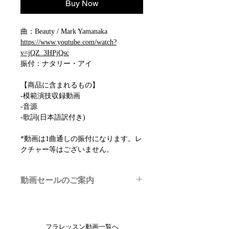
Buy Now
曲：Beauty / Mark Yamanaka
https://www.youtube.com/watch?
v=jQZ_3HPjQsc
振付：ナタリー・アイ
【商品に含まれるもの】
-模範演技収録動画
-音源
-歌詞(日本語訳付き)
*動画は1曲通しの振付になります。レ
クチャー等はございません。
動画セールのご案内
メルマガ/LINE限定で、不定期のレッ
スン動画セールを開催しております。
よりお得なまとめ買いプランや、DVD
フラレッスン動画一覧へ