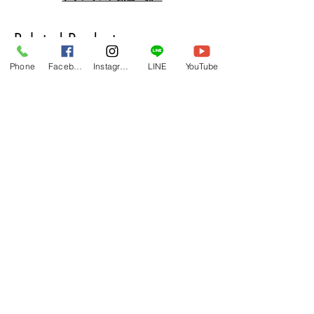
納品もございます。
下記よりぜひご登録ください。
Related Products
メルマガ
https://www.hulaoritahiti.jp/e-mail-
Phone
Facebook
Instagram
LINE
YouTube
newsletter
LINE
https://lin.ee/nW22kfM
*セールはランダムで選曲されますの
で、こちら商品がセール対象になる場
合もございます。あらかじめご了承く
ださいませ。
One-shoulder Dress Red/Yellow
T114 Tapairu Koe 
Heaven
Price
¥17,600