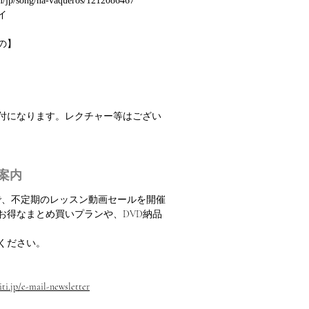
om/jp/song/na-vaqueros/1212086467
イ
の】
振付になります。レクチャー等はござい
案内
定で、不定期のレッスン動画セールを開催
お得なまとめ買いプランや、DVD納品
ください。
ti.jp/e-mail-newsletter