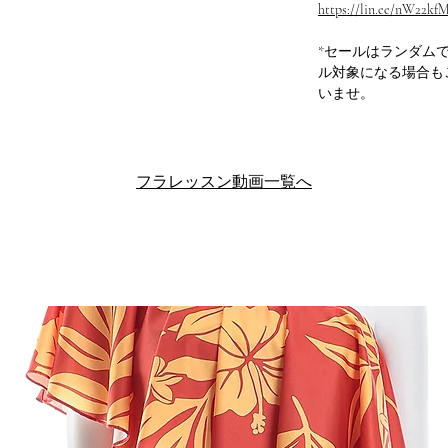
https://lin.ee/nW22kf
*セールはランダム
ル対象になる場合も
いませ。
フラレッスン動画一覧へ