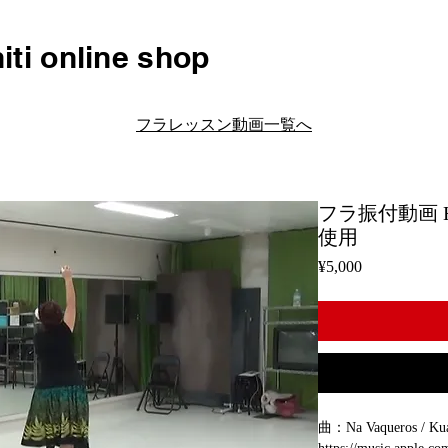
iti online shop
フラレッスン動画一覧へ
フラ振付動画 H03
使用
Price
¥5,000
曲：Na Vaqueros / 