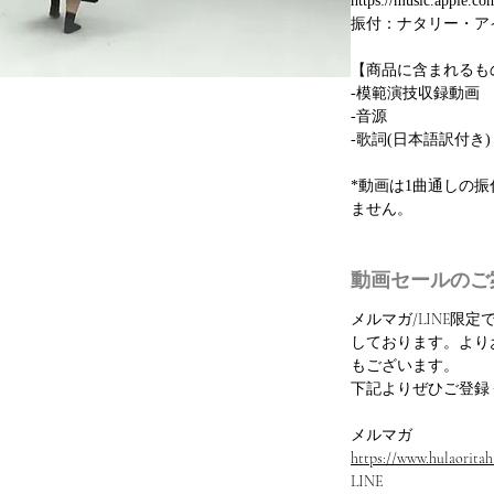
https://music.apple.c
振付：ナタリー・ア
【商品に含まれるも
-模範演技収録動画
-音源
-歌詞(日本語訳付き)
*動画は1曲通しの
ません。
動画セールのご
メルマガ/LINE限
しております。より
もございます。
下記よりぜひご登録
メルマガ
https://www.hulaoritahi
LINE