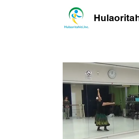
Hulaoritah