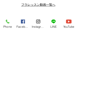
よりお得なまとめ買いプランや、DVD
フラレッスン動画一覧へ
納品もございます。
下記よりぜひご登録ください。
Related Products
メルマガ
Phone
Facebook
Instagram
LINE
YouTube
https://www.hulaoritahiti.jp/e-mail-
newsletter
LINE
https://lin.ee/nW22kfM
*セールはランダムで選曲されますの
で、こちら商品がセール対象になる場
合もございます。あらかじめご了承く
ださいませ。
One-shoulder Dress Red/Yellow
T114 Tapairu Koe 