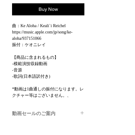
Buy Now
曲：Ke Aloha / Keali`i Reichel
https://music.apple.com/jp/song/ke-
aloha/937151066
振付：ケオニレイ
【商品に含まれるもの】
-模範演技収録動画
-音源
-歌詞(日本語訳付き)
*動画は1曲通しの振付になります。レ
クチャー等はございません。、
動画セールのご案内
メルマガ/LINE限定で、不定期のレッ
スン動画セールを開催しております。