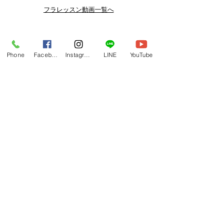
よりお得なまとめ買いプランや、DVD
フラレッスン動画一覧へ
納品もございます。
下記よりぜひご登録ください。
Related Products
メルマガ
Phone
Facebook
Instagram
LINE
YouTube
https://www.hulaoritahiti.jp/e-mail-
newsletter
LINE
https://lin.ee/nW22kfM
*セールはランダムで選曲されますの
で、こちら商品がセール対象になる場
合もございます。あらかじめご了承く
ださいませ。
One-shoulder Dress Red/Yellow
T114 Tapairu Koe 