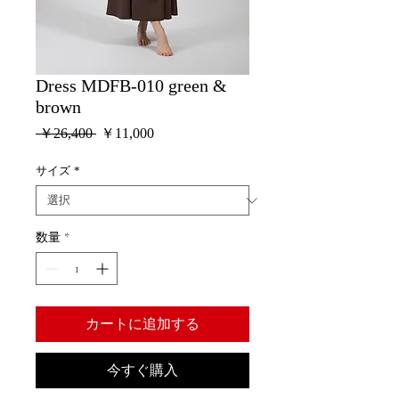
Dress MDFB-010 green &
brown
通
セ
 ￥26,400 
￥11,000
常
ー
価
ル
サイズ
*
格
価
格
数量
*
カートに追加する
今すぐ購入