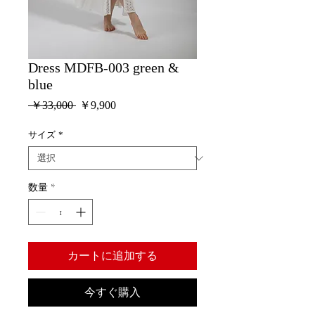
Dress MDFB-003 green &
blue
通
セ
 ￥33,000 
￥9,900
常
ー
価
ル
サイズ
*
格
価
格
数量
*
カートに追加する
今すぐ購入