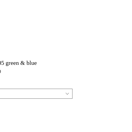
5 green & blue
セ
0
ー
ル
価
格