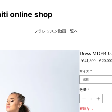
iti online shop
フラレッスン動画一覧へ
Dress MDFB-00
通
 ￥41,800 
￥20,00
常
価
サイズ
*
格
選択
数量
*
在庫なし