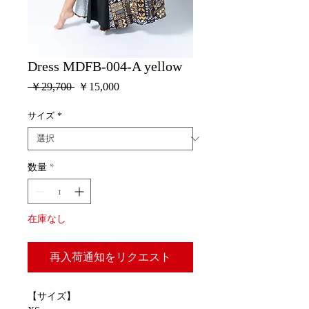
Dress MDFB-004-A yellow
通
セ
 ￥29,700 
￥15,000
常
ー
価
ル
サイズ
*
格
価
格
数量
*
在庫なし
再入荷通知をリクエスト
【サイズ】