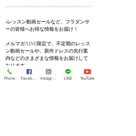
◆レッスン動画セールなど、フラダンサ
ーの皆様へお得な情報をお届け！
メルマガ/LINE限定で、不定期のレッス
ン動画セールや、新作ドレスの先行案
内などのさまざまな情報をお届けして
おります。
レッスン動画はお得なまとめ買いプラ
Phone
Facebook
Instagram
LINE
YouTube
ンや、DVD納品もございます。
下記よりぜひご登録ください！
メルマガ
https://www.hulaoritahiti.jp/e-mail-newsletter
LINE