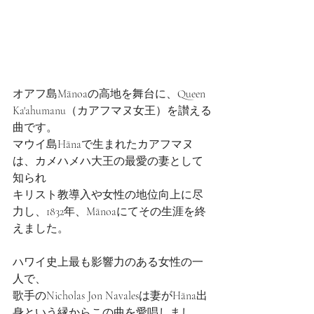
オアフ島Mānoaの高地を舞台に、Queen 
Ka'ahumanu（カアフマヌ女王）を讃える
曲です。
マウイ島Hānaで生まれたカアフマヌ
は、カメハメハ大王の最愛の妻として
知られ
キリスト教導入や女性の地位向上に尽
力し、1832年、Mānoaにてその生涯を終
えました。
ハワイ史上最も影響力のある女性の一
人で、
歌手のNicholas Jon Navalesは妻がHāna出
身という縁からこの曲を愛唱しまし