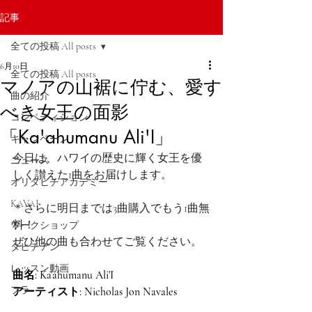
記事
全ての投稿 All posts
6月10日
全ての投稿 All posts
マノアの山裾に佇む、愛す
曲の紹介
べき女王の面影
コンペティション
「Ka'ahumanu Ali'I」
キャンペーン
今日は、ハワイの歴史に輝く女王を優
ニュース
しく讃えた1曲をお届けします。
オリタヒチアカデミー
KAVAI
＊さらに明日までは3曲購入でもう1曲無
料！
ワークショップ
ぜひ他の曲も合わせてご覧ください。
タヒチアン
レッスン動画
曲名: Ka'ahumanu Ali'I
フラ
アーティスト: Nicholas Jon Navales