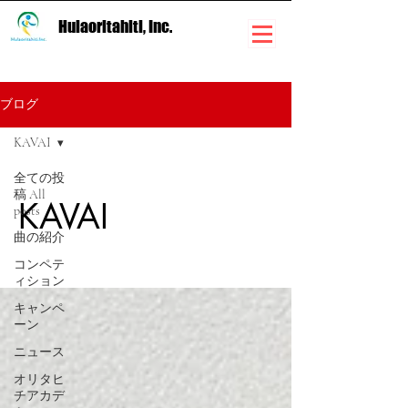
Hulaoritahiti, Inc.
ブログ
KAVAI
全ての投
稿 All
KAVAI
posts
曲の紹介
コンペテ
ィション
キャンペ
ーン
ニュース
オリタヒ
チアカデ