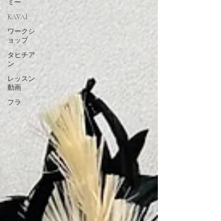
ミー
KAVAI
ワークシ
ョップ
タヒチア
ン
レッスン
動画
フラ