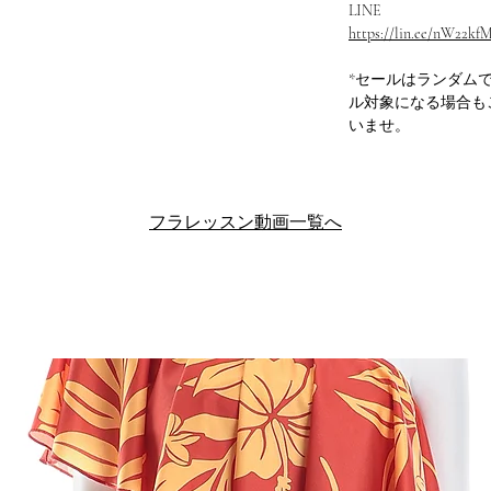
LINE
https://lin.ee/nW22kf
*セールはランダム
ル対象になる場合も
いませ。
フラレッスン動画一覧へ