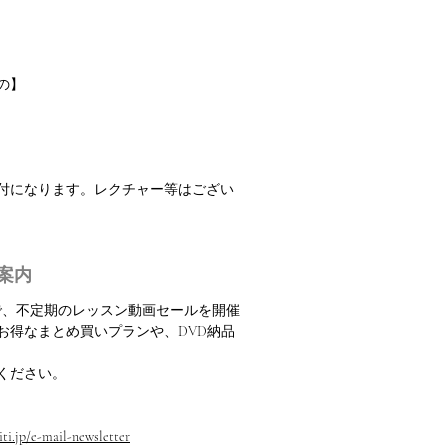
の】
振付になります。レクチャー等はござい
案内
定で、不定期のレッスン動画セールを開催
お得なまとめ買いプランや、DVD納品
ください。
ti.jp/e-mail-newsletter