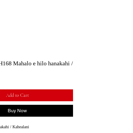
Mahalo e hilo hanakahi /
Add to Cart
Buy Now
kahi / Kahealani