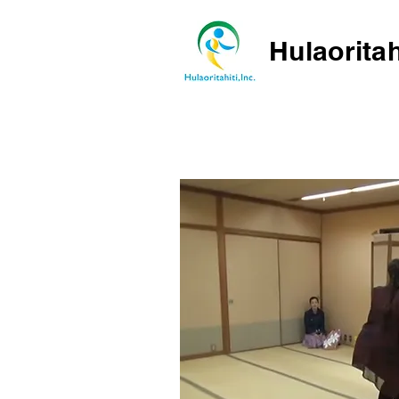
Hulaoritah