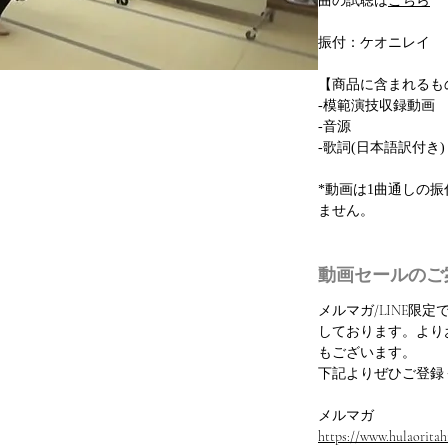
曲の試聴は
こちら
振付：ケオニレイ
【商品に含まれるも
-模範演技収録動画
-音源
-歌詞(日本語訳付き)
*動画は1曲通しの
ません。
動画セールのご
メルマガ/LINE限
しております。より
もございます。
下記よりぜひご登録
メルマガ
https://www.hulaoritahi