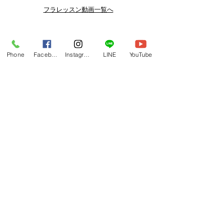
よりお得なまとめ買いプランや、DVD
フラレッスン動画一覧へ
納品もございます。
下記よりぜひご登録ください。
Related Products
メルマガ
Phone
Facebook
Instagram
LINE
YouTube
https://www.hulaoritahiti.jp/e-mail-
newsletter
LINE
https://lin.ee/nW22kfM
*セールはランダムで選曲されますの
で、こちら商品がセール対象になる場
合もございます。あらかじめご了承く
ださいませ。
One-shoulder Dress Red/Yellow
T114 Tapairu Koe 