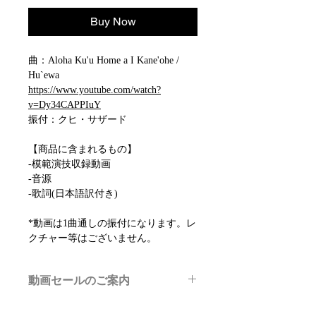
Buy Now
曲：Aloha Ku'u Home a I Kane'ohe /
Hu`ewa
https://www.youtube.com/watch?
v=Dy34CAPPIuY
振付：クヒ・サザード
【商品に含まれるもの】
-模範演技収録動画
-音源
-歌詞(日本語訳付き)
*動画は1曲通しの振付になります。レ
クチャー等はございません。
動画セールのご案内
メルマガ/LINE限定で、不定期のレッ