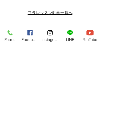
スン動画セールを開催しております。
よりお得なまとめ買いプランや、DVD
フラレッスン動画一覧へ
納品もございます。
下記よりぜひご登録ください。
Related Products
メルマガ
Phone
Facebook
Instagram
LINE
YouTube
https://www.hulaoritahiti.jp/e-mail-
newsletter
LINE
https://lin.ee/nW22kfM
*セールはランダムで選曲されますの
で、こちら商品がセール対象になる場
合もございます。あらかじめご了承く
ださいませ。