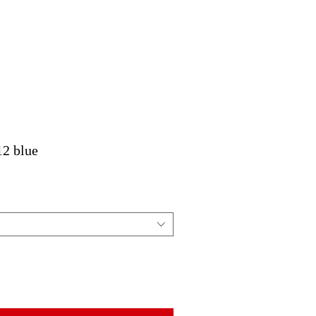
2 blue
le
ice