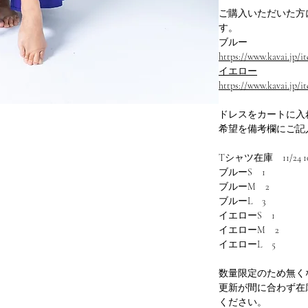
ご購入いただいた方
す。
ブルー
https://www.kavai.jp/i
イエロー
https://www.kavai.jp/
ドレスをカートに入
希望を備考欄にご記
Tシャツ在庫 11/24 1
ブルーS 1
ブルーM 2
ブルーL 3
イエローS 1
イエローM 2
イエローL 5
数量限定のため無く
更新が間に合わず在
ください。