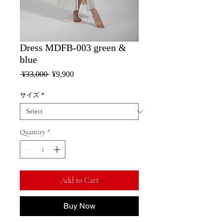
Dress MDFB-003 green &
blue
Regular
Sale
 ¥33,000 
¥9,900
Price
Price
サイズ
*
Quantity
*
Add to Cart
Buy Now