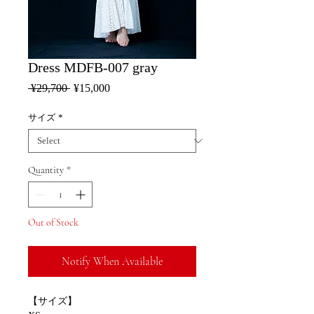
Dress MDFB-007 gray
Regular
Sale
 ¥29,700 
¥15,000
Price
Price
サイズ
*
Quantity
*
Out of Stock
Notify When Available
【サイズ】