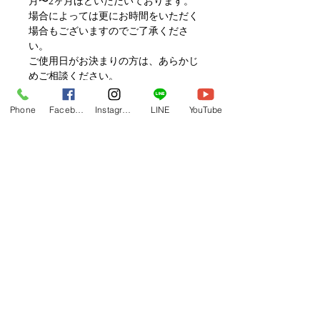
月〜2ヶ月ほどいただいております。
場合によっては更にお時間をいただく
場合もございますのでご了承くださ
い。
ご使用日がお決まりの方は、あらかじ
めご相談ください。
Phone
Facebook
Instagram
LINE
YouTube
在庫品の販売
下記の「現品限り KAVAIドレスセー
ル」に在庫がある場合は現品のご購入
も可能です。
フラレッスン動画一覧へ
https://www.hulaoritahiti.jp/vip-kavai
Related Products