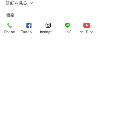
詳細を見る
価格
￥3,300
税込み
Phone
Facebook
Instagram
LINE
YouTube
販売終了
チケットの種類
振付動画アパリマ#2
詳細を見る
価格
￥3,300
税込み
このイベントをシェア