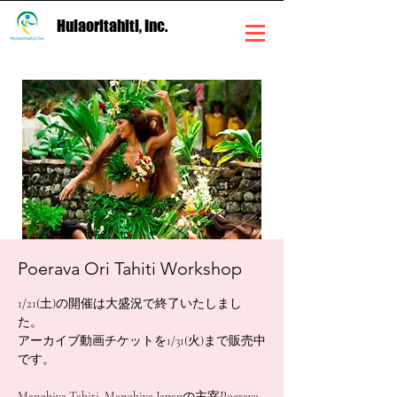
Hulaoritahiti, Inc.
Poerava Ori Tahiti Workshop
1/21(土)の開催は大盛況で終了いたしまし
た。
アーカイブ動画チケットを1/31(火)まで販売中
です。
Manohiva Tahiti, Manohiva Japanの主宰Poerava