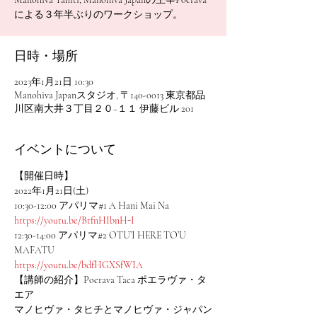
による３年半ぶりのワークショップ。
日時・場所
2023年1月21日 10:30
Manohiva Japanスタジオ, 〒140-0013 東京都品
川区南大井３丁目２０−１１ 伊藤ビル 201
イベントについて
【開催日時】
2022年1月21日(土)
10:30-12:00 アパリマ#1 A Hani Mai Na
https://youtu.be/BtfnHIbnH-I
12:30-14:00 アパリマ#2 OTU’I HERE TO’U 
MAFATU
https://youtu.be/bdfHGXSfWIA
【講師の紹介】Poerava Taea ポエラヴァ・タ
エア
マノヒヴァ・タヒチとマノヒヴァ・ジャパン