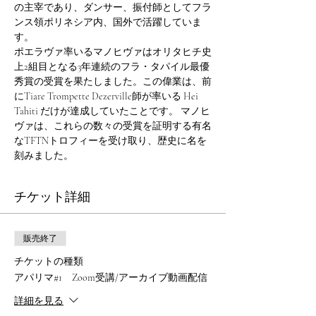
の主宰であり、ダンサー、振付師としてフラ
ンス領ポリネシア内、国外で活躍していま
す。
ポエラヴァ率いるマノヒヴァはオリタヒチ史
上2組目となる3年連続のフラ・タパイル最優
秀賞の受賞を果たしました。この偉業は、前
にTiare Trompette Dezerville師が率いる Hei 
Tahiti だけが達成していたことです。 マノヒ
ヴァは、これらの数々の受賞を証明する有名
なTFTNトロフィーを受け取り、歴史に名を
刻みました。
チケット詳細
販売終了
チケットの種類
アパリマ#1 Zoom受講/アーカイブ動画配信
詳細を見る