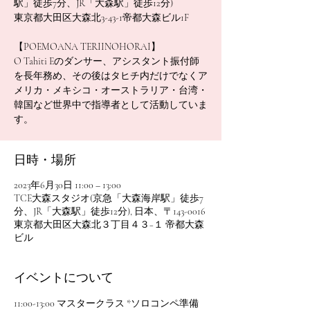
駅」徒歩7分、JR「大森駅」徒歩12分)
東京都大田区大森北3-43-1帝都大森ビル1F
【POEMOANA TERIINOHORAI】
O Tahiti Eのダンサー、アシスタント振付師
を長年務め、その後はタヒチ内だけでなくア
メリカ・メキシコ・オーストラリア・台湾・
韓国など世界中で指導者として活動していま
す。
日時・場所
2023年6月30日 11:00 – 13:00
TCE大森スタジオ(京急「大森海岸駅」徒歩7
分、JR「大森駅」徒歩12分), 日本、〒143-0016
東京都大田区大森北３丁目４３−１ 帝都大森
ビル
イベントについて
11:00-13:00 マスタークラス *ソロコンペ準備