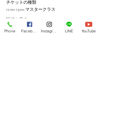
チケットの種類
11:00-13:00 マスタークラス
詳細を見る
Phone
Facebook
Instagram
LINE
YouTube
価格
￥13,200
消費税込み
このイベントをシェア
TOPに戻る