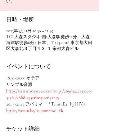
い。
日時・場所
2023年4月11日 18:30 – 21:45
TCE大森スタジオ1階(大森駅徒歩12分、大森
海岸駅徒歩6分), 日本、〒143-0016 東京都大田
区大森北３丁目４３−１ 帝都大森ビル
イベントについて
18:30-20:00 オテア
サンプル音源
https://static.wixstatic.com/mp3/269d34_7a33dcc6
41564f28b8157576ae3e4e64.mp3
20:15-21:45 アパリマ　「Tahiti E」 by HIVA
https://youtu.be/-qummSowTYk
チケット詳細