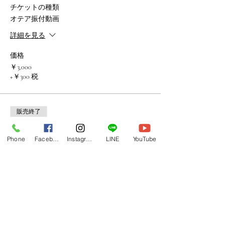
チケットの種類
オテア振付動画
詳細を見る
価格
￥3,000
+￥300 税
販売終了
チケットの種類
Phone
Facebook
Instagram
LINE
YouTube
アパリマ振付動画 Tahiti E
詳細を見る
価格
￥3,000
+￥300 税