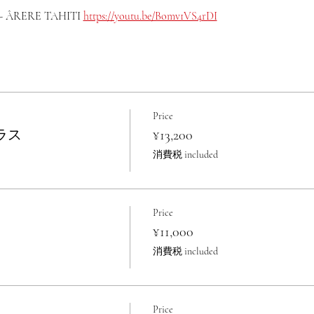
ÂRERE TAHITI 
https://youtu.be/Bomv1VS4rDI
Price
クラス
¥13,200
消費税 included
Price
¥11,000
消費税 included
Price