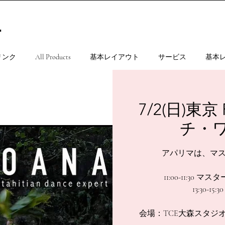
.
リンク
All Products
基本レイアウト
サービス
基本
7/2(日)東京
チ・
アパリマは、マ
11:00-11:3
13:30-1
会場：TCE大森スタジ