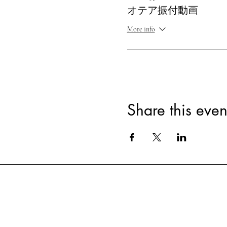
オテア振付動画
More info
Share this even