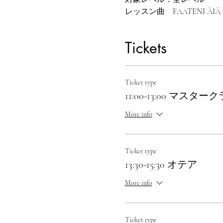
レッスン曲　FAATENI ÂIÀ - 
Tickets
Ticket type
11:00-13:00 マスター
More info
Ticket type
13:30-15:30 オテア
More info
Ticket type