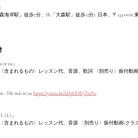
M
海岸駅」徒歩7分、JR「大森駅」徒歩12分), 日本、〒143-00
t
i te ua」
円税込 〈含まれるもの〉レッスン代、音源、歌詞 〈別売り〉振付動画(ク
 Hō mai te ua 
https://youtu.be/zDpHDEyTmNc
NI ÂIÀ」
円税込 〈含まれるもの〉レッスン代、音源 〈別売り〉振付動画(クラスの