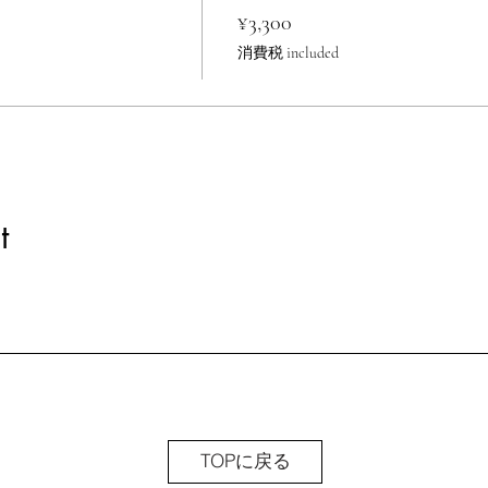
¥3,300
消費税 included
t
TOPに戻る