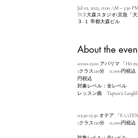
Jul 02, 2023, 11:00 AM – 3:30 P
TCE大森スタジオ(京急「大森
３−１ 帝都大森ビル
About the even
◆11:00-13:00 アパリマ 「Hō ma
1クラス120分　11,000
円税込
対象レベル：全レベル
レッスン曲　Tapuarii Laughlin -
◆13:30-15:30 オテア 「FAATE
1クラス120分　11,000
​対象レベル：全レベル​