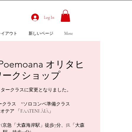
Log In
レイアウト
新しいページ
More
 Poemoana オリタヒ
ワークショップ
スタークラスに変更となりました。
0 マスタークラス *ソロコンペ準備クラス
5:30 オテア 「FAATENI ÂIÀ」
オ(京急「大森海岸駅」徒歩7分、JR「大森