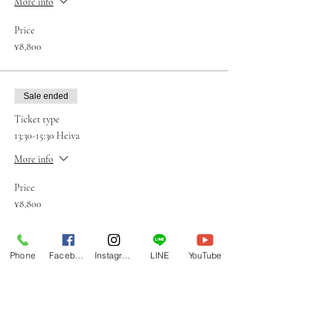
More info
Price
¥8,800
Sale ended
Ticket type
13:30-15:30 Heiva
More info
Price
¥8,800
Sale ended
Phone
Facebook
Instagram
LINE
YouTube
Ticket type
16:00-18:00 Heiva
More info