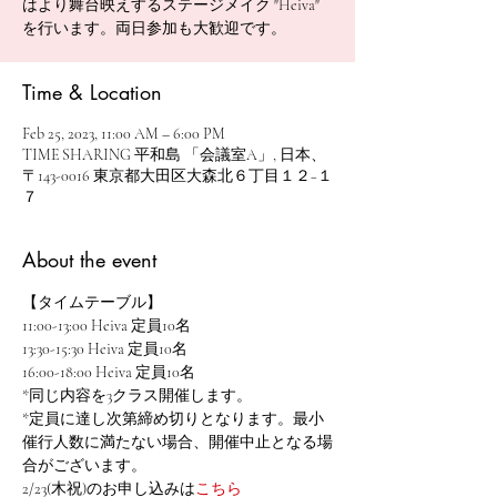
はより舞台映えするステージメイク "Heiva"
を行います。両日参加も大歓迎です。
Time & Location
Feb 25, 2023, 11:00 AM – 6:00 PM
TIME SHARING 平和島 「会議室A」, 日本、
〒143-0016 東京都大田区大森北６丁目１２−１
７
About the event
【タイムテーブル】
11:00-13:00 Heiva 定員10名
13:30-15:30 Heiva 定員10名
16:00-18:00 Heiva 定員10名
*同じ内容を3クラス開催します。
*定員に達し次第締め切りとなります。最小
催行人数に満たない場合、開催中止となる場
合がございます。
2/23(木祝)のお申し込みは
こちら