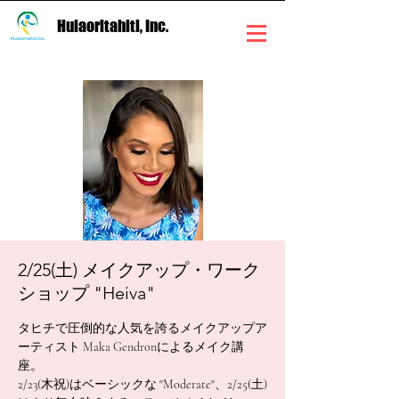
Hulaoritahiti, Inc.
2/25(土) メイクアップ・ワーク
ショップ "Heiva"
タヒチで圧倒的な人気を誇るメイクアップア
ーティスト Maka Gendronによるメイク講
座。
2/23(木祝)はベーシックな "Moderate"、2/25(土)