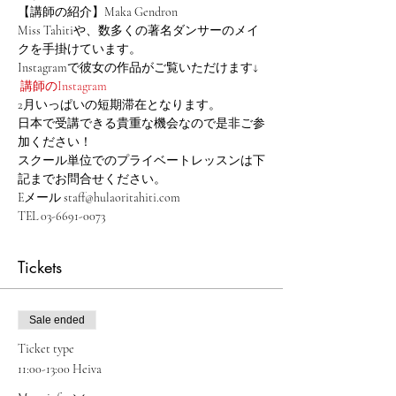
【講師の紹介】Maka Gendron
Miss Tahitiや、数多くの著名ダンサーのメイ
クを手掛けています。
Instagramで彼女の作品がご覧いただけます↓
 講師のInstagram
2月いっぱいの短期滞在となります。
日本で受講できる貴重な機会なので是非ご参
加ください！
スクール単位でのプライベートレッスンは下
記までお問合せください。
Eメール staff@hulaoritahiti.com
TEL 03-6691-0073
Tickets
Sale ended
Ticket type
11:00-13:00 Heiva