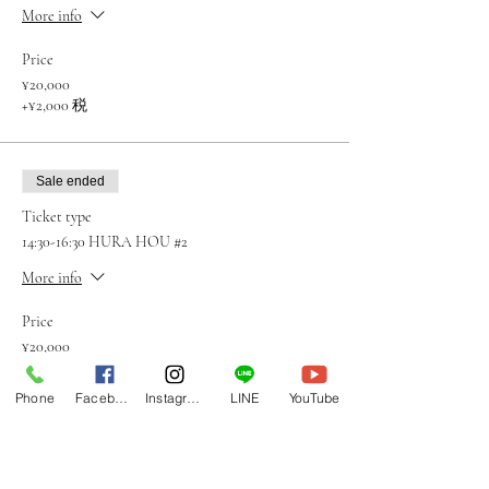
More info
Price
¥20,000
+¥2,000 税
Sale ended
Ticket type
14:30-16:30 HURA HOU #2
More info
Price
¥20,000
+¥2,000 税
Phone
Facebook
Instagram
LINE
YouTube
Share this event