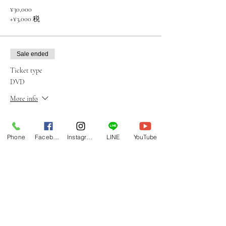
¥30,000
+¥3,000 税
Sale ended
Ticket type
DVD
More info
Price
From ¥10,000 to ¥30,000
Phone
Facebook
Instagram
LINE
YouTube
1day参加者
¥10,000
+¥1,000 税
Half-day参加者
¥12,000