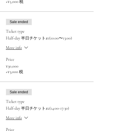
+¥5,000 税
Sale ended
Ticket type
Half-day 半日チケット#1(10:00〜13:00)
More info
Price
¥30,000
+¥3,000 税
Sale ended
Ticket type
Half-day 半日チケット#2(14:00-17:30)
More info
Price