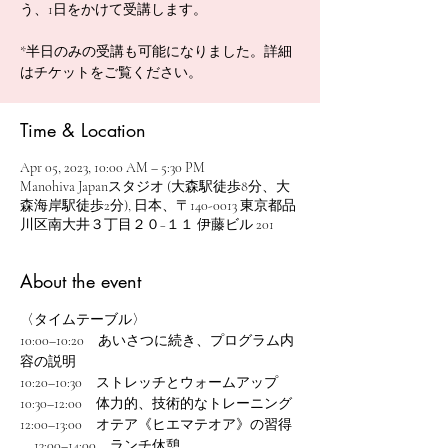
う、1日をかけて受講します。
*半日のみの受講も可能になりました。詳細
はチケットをご覧ください。
Time & Location
Apr 05, 2023, 10:00 AM – 5:30 PM
Manohiva Japanスタジオ (大森駅徒歩8分、大
森海岸駅徒歩2分), 日本、〒140-0013 東京都品
川区南大井３丁目２０−１１ 伊藤ビル 201
About the event
〈タイムテーブル〉
10:00–10:20　あいさつに続き、プログラム内
容の説明 
10:20–10:30　ストレッチとウォームアップ  
10:30–12:00　体力的、技術的なトレーニング  
12:00–13:00　オテア《ヒエマテオア》の習得 
　13:00–14:00　ランチ休憩