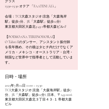
クラス
13:30-15:30 オテア 「FAATENI ÂIÀ」
会場：TCE大森スタジオ(京急「大森海岸
駅」徒歩7分、JR「大森駅」徒歩12分)
東京都大田区大森北3-43-1帝都大森ビル1F
【POEMOANA TERIINOHORAI】
O Tahiti Eのダンサー、アシスタント振付師
を長年務め、その後はタヒチ内だけでなくア
メリカ・メキシコ・オーストラリア・台湾・
韓国など世界中で指導者として活動していま
す。
日時・場所
2023年7月02日 11:00 – 15:30
TCE大森スタジオ(京急「大森海岸駅」徒歩7
分、JR「大森駅」徒歩12分), 日本、〒143-0016
東京都大田区大森北３丁目４３−１ 帝都大森
ビル