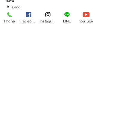
価格
￥11,000
消費税込み
Phone
Facebook
Instagram
LINE
YouTube
販売終了
チケットの種類
オテア振付動画
詳細を見る
価格
￥3,300
消費税込み
このイベントをシェア