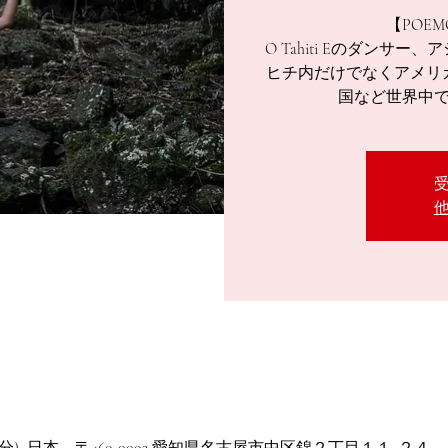
【POEM
O Tahiti Eのダン
ヒチ内だけでなくアメリ
国など世界中
分), 日本、〒460-0003 愛知県名古屋市中区錦２丁目１１−２４