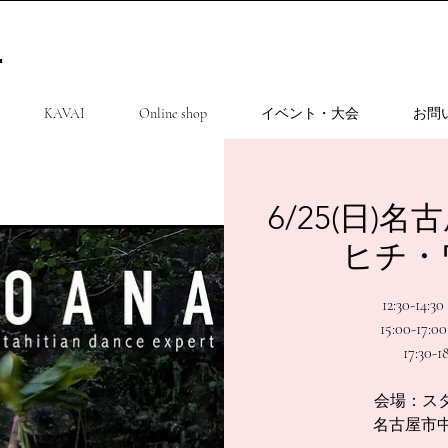
.
KAVAI
Online shop
イベント・大会
お問
6/25(日)名
ヒチ・
12:30-14
15:00-1
17:30
会場：スタ
名古屋市中区