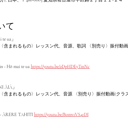
いて
 te ua」
円税込 〈含まれるもの〉レッスン代、音源、歌詞 〈別売り〉振付動画(ク
 Hō mai te ua 
https://youtu.be/zDpHDEyTmNc
NI ÂIÀ」
円税込 〈含まれるもの〉レッスン代、音源 〈別売り〉振付動画(クラスの
ÂRERE TAHITI 
https://youtu.be/Bomv1VS4rDI