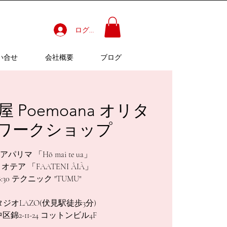
ログイン
い合せ
会社概要
ブログ
古屋 Poemoana オリタ
ワークショップ
:30 アパリマ 「Hō mai te ua」
7:00 オテア 「FAATENI ÂIÀ」
-18:30 テクニック "TUMU"
ジオLAZO(伏見駅徒歩3分)
錦2-11-24 コットンビル4F